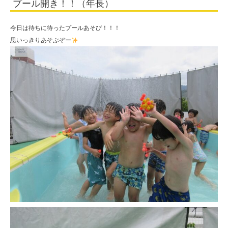
プール開き！！（年長）
学
園
今日は待ちに待ったプールあそび！！！
思いっきりあそぶぞー