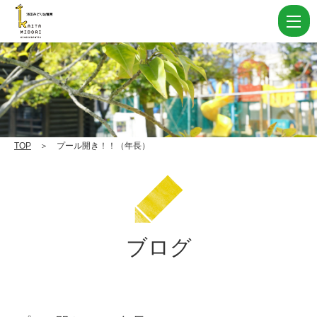
プ
ー
ル
開
き！！
（年
長）
TOP
＞ プール開き！！（年長）
|
学
校
法
ブログ
人
住
田