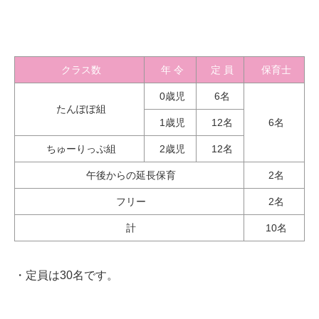
クラス数
年 令
定 員
保育士
0歳児
6名
たんぽぽ組
1歳児
12名
6名
ちゅーりっぷ組
2歳児
12名
午後からの延長保育
2名
フリー
2名
計
10名
・定員は30名です。