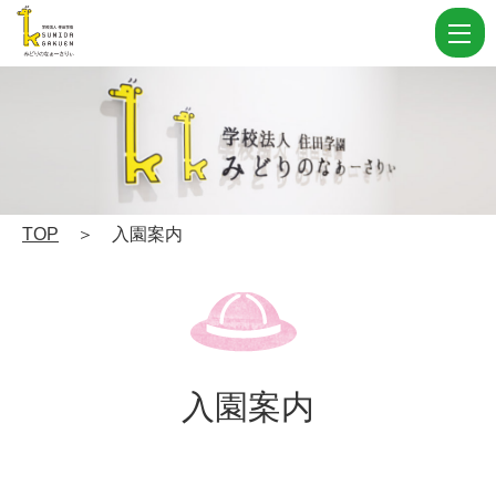
入
園
案
内
|
学
校
TOP
＞ 入園案内
法
人
住
田
入園案内
学
園