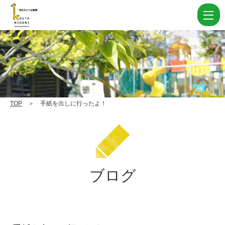
手
紙
を
出
し
に
行
TOP
＞ 手紙を出しに行ったよ！
っ
た
よ！
|
ブログ
学
校
法