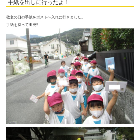
手紙を出しに行ったよ！
人
住
敬老の日の手紙をポストへ入れに行きました。
田
手紙を持って出発!!
学
園