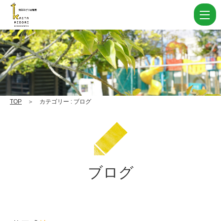
海
田
カ
テ
ゴ
リ
ー
TOP
＞ カテゴリー : ブログ
ブ
ロ
グ
|
ブログ
学
校
法