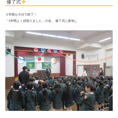
修了式
人
住
３学期も今日で終了！
田
「1年間よく頑張りました」の会 、修了式に参加し
学
園