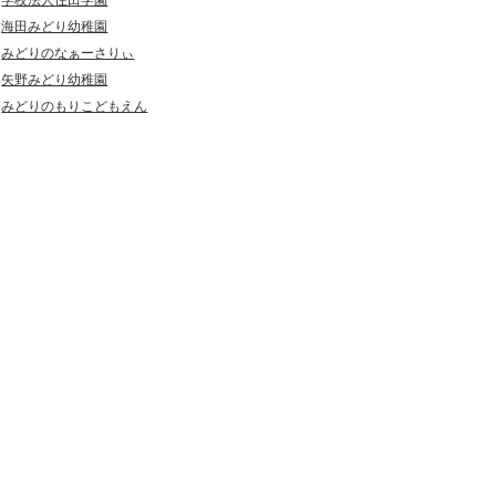
学校法人住田学園
海田みどり幼稚園
みどりのなぁーさりぃ
矢野みどり幼稚園
みどりのもりこどもえん