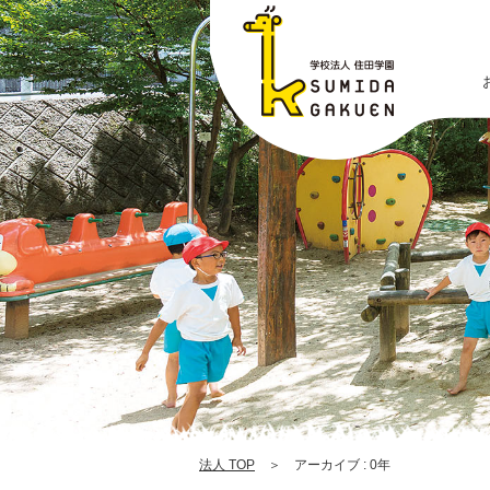
sumid
4
|
学
校
法
人
住
田
学
園
法人 TOP
＞ アーカイブ : 0年