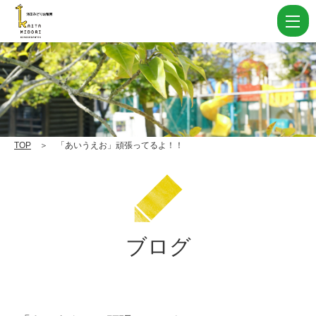
「あ
い
う
え
お」
頑
張
TOP
＞ 「あいうえお」頑張ってるよ！！
っ
て
る
よ！！
ブログ
|
学
校