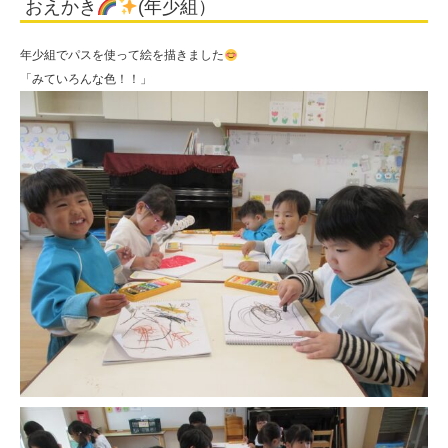
おえかき
(年少組）
住
田
年少組でパスを使って絵を描きました
学
「みていろんな色！！」
園