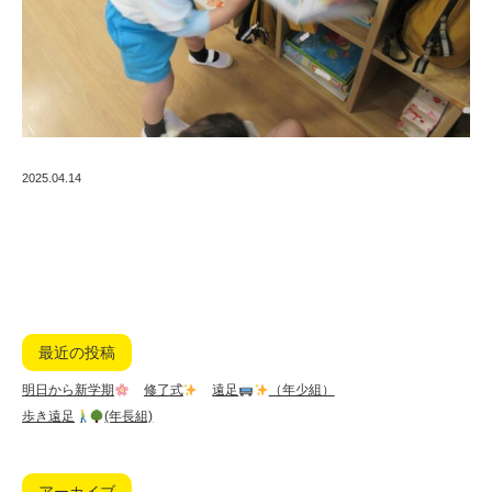
2025.04.14
最近の投稿
明日から新学期
修了式
遠足
（年少組）
歩き遠足
(年長組)