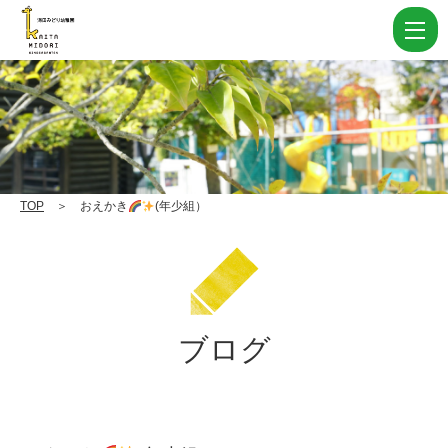
お
え
か
き
(年
TOP
＞ おえかき
(年少組）
少
組）
|
学
ブログ
校
法
人