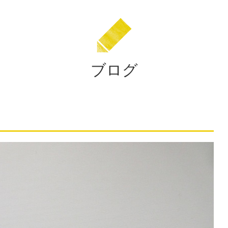
住
田
学
園
ブログ