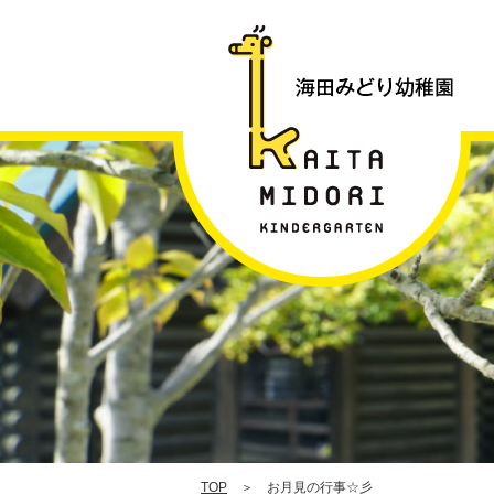
|
TOP
＞ お月見の行事☆彡