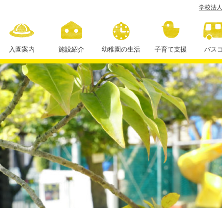
学校法人
お
月
見
入園案内
施設紹介
幼稚園の生活
子育て支援
バス
の
１日の流れ
行
年間行事
事
☆
課外授業
彡
学
校
法
人