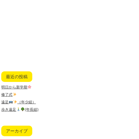
最近の投稿
明日から新学期
修了式
遠足
（年少組）
歩き遠足
(年長組)
アーカイブ