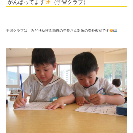
がんばってます
（学習クラブ）
学
校
法
学習クラブは、みどり幼稚園独自の年長さん対象の課外教室です
人
住
田
学
園