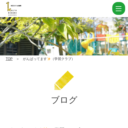
が
ん
ば
っ
て
ま
す
TOP
＞ がんばってます
（学習クラブ）
（学
習
ク
ブログ
ラ
ブ）
|