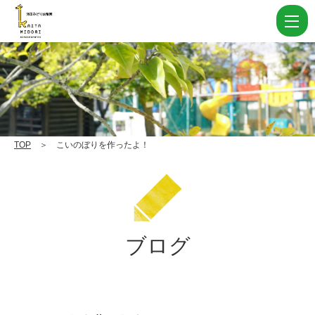
こ
い
の
ぼ
り
を
作
TOP
＞ こいのぼりを作ったよ！
っ
た
よ！
|
ブログ
学
校
法