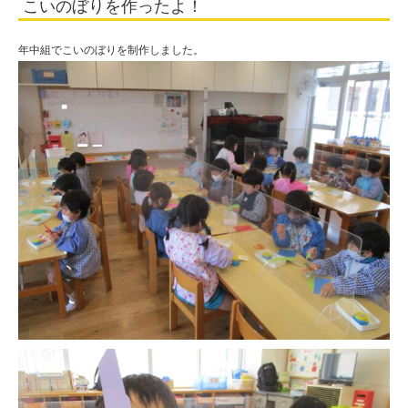
こいのぼりを作ったよ！
人
住
年中組でこいのぼりを制作しました。
田
学
園