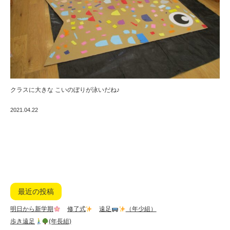
クラスに大きな こいのぼりが泳いだね♪
2021.04.22
最近の投稿
明日から新学期
修了式
遠足
（年少組）
歩き遠足
(年長組)