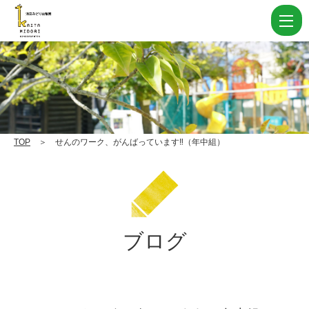
せ
ん
の
ワ
ー
ク、
が
TOP
＞ せんのワーク、がんばっています‼（年中組）
ん
ば
っ
て
ブログ
い
ま
す‼