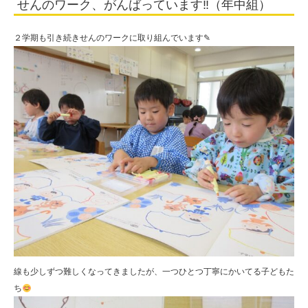
せんのワーク、がんばっています‼（年中組）
（年
中
２学期も引き続きせんのワークに取り組んでいます✎
組）
|
学
校
法
人
住
田
学
園
線も少しずつ難しくなってきましたが、一つひとつ丁寧にかいてる子どもた
ち