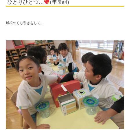
ひとりひとつ…
(年長組)
人
住
田
球根のくじ引きをして…
学
園