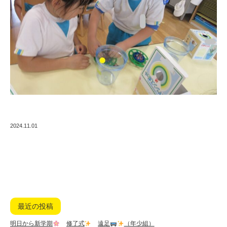
2024.11.01
最近の投稿
明日から新学期
修了式
遠足
（年少組）