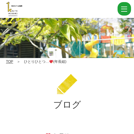
ひ
と
り
ひ
と
つ…
TOP
＞ ひとりひとつ…
(年長組)
(年
長
組)
|
ブログ
学
校
法