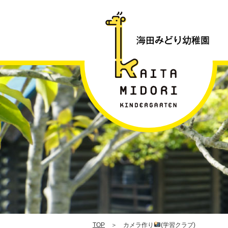
(
ブ
|
TOP
＞ カメラ作り
(学習クラブ)