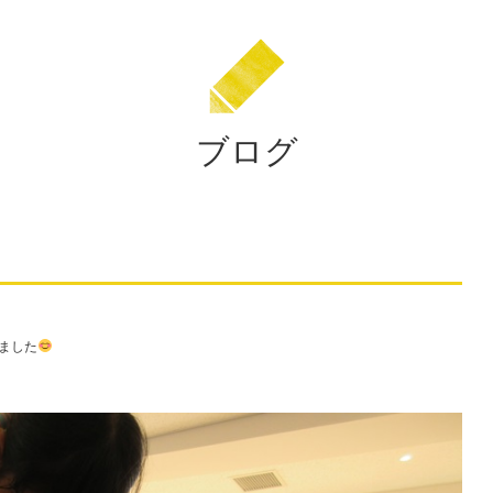
校
法
人
住
田
ブログ
学
園
ました