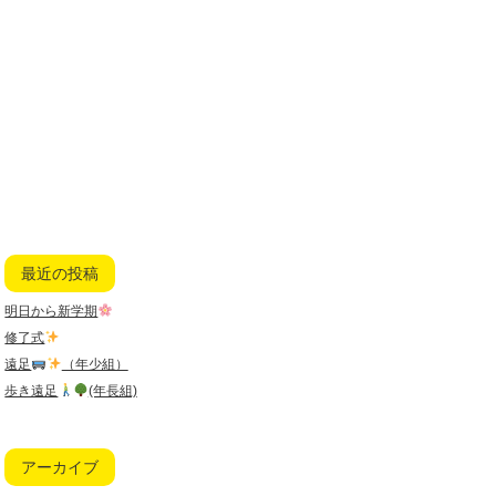
最近の投稿
明日から新学期
修了式
遠足
（年少組）
歩き遠足
(年長組)
アーカイブ