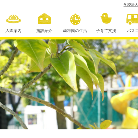
学校法人
カ
メ
ラ
入園案内
施設紹介
幼稚園の生活
子育て支援
バス
作
１日の流れ
り
年間行事
課外授業
学
習
ク
ラ
)
学