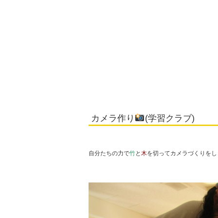
カメラ作り
(学習クラブ)
自分たちの力で
竹
と
木
を切ってカメラづくりをし