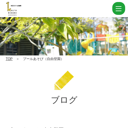
プ
ー
ル
あ
そ
び
（自
TOP
＞ プールあそび（自由登園）
由
登
園）
|
ブログ
学
校
法