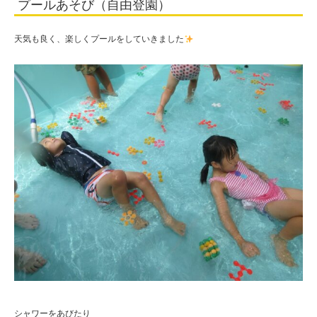
プールあそび（自由登園）
人
住
天気も良く、楽しくプールをしていきました
田
学
園
シャワーをあびたり