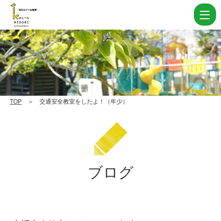
交
通
安
全
教
室
を
TOP
＞ 交通安全教室をしたよ！（年少）
し
た
よ！
（年
ブログ
少）
|
学