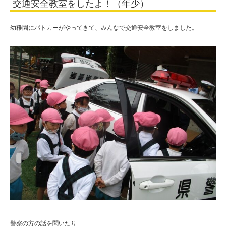
交通安全教室をしたよ！（年少）
校
法
幼稚園にパトカーがやってきて、みんなで交通安全教室をしました。
人
住
田
学
園
警察の方の話を聞いたり