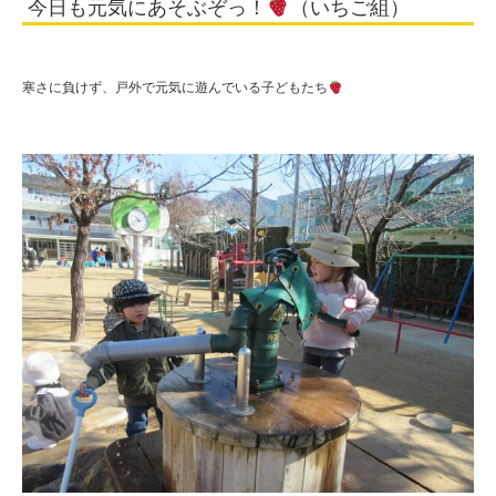
今日も元気にあそぶぞっ！
（いちご組）
ご
組）
|
寒さに負けず、戸外で元気に遊んでいる子どもたち
学
校
法
人
住
田
学
園