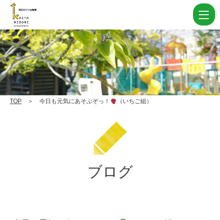
今
日
も
元
気
に
あ
TOP
＞ 今日も元気にあそぶぞっ！
（いちご組）
そ
ぶ
ぞ
っ！
ブログ
（い
ち