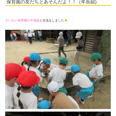
保育園の友だちとあそんだよ！！（年長組)
長
組)
|
さいわい保育園の年長組
と交流をしました
学
校
法
人
住
田
学
園