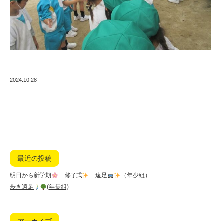
2024.10.28
最近の投稿
明日から新学期
修了式
遠足
（年少組）
歩き遠足
(年長組)