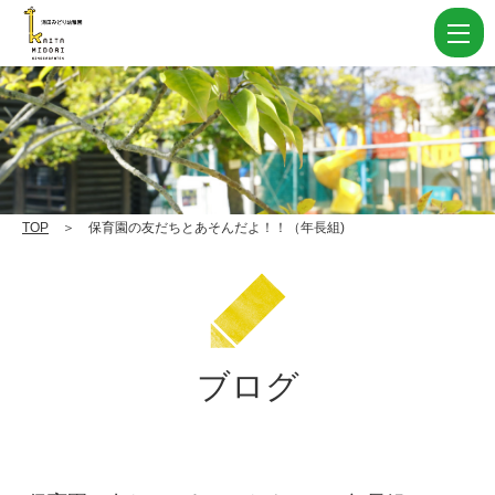
保
育
園
の
友
だ
ち
TOP
＞ 保育園の友だちとあそんだよ！！（年長組)
と
あ
そ
ん
ブログ
だ
よ！！
（年