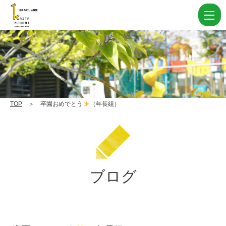
卒
園
お
め
で
と
う
TOP
＞ 卒園おめでとう
（年長組）
（年
長
組）
ブログ
|
学
校