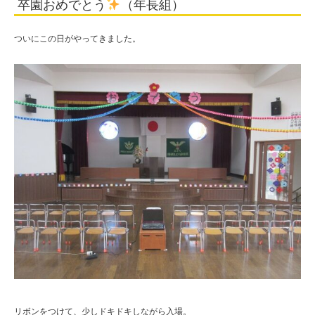
卒園おめでとう
（年長組）
法
人
ついにこの日がやってきました。
住
田
学
園
リボンをつけて、少しドキドキしながら入場。