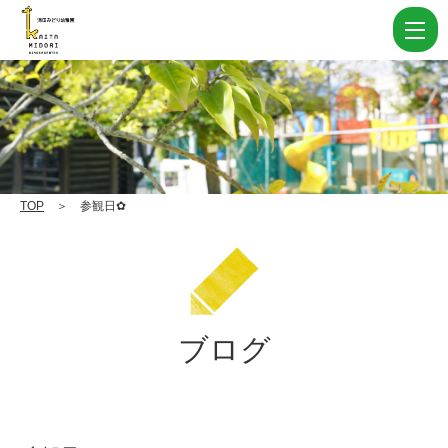
参
観
日
✿
|
学
校
TOP
＞ 参観日✿
法
人
住
田
ブログ
学
園