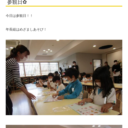
参観日✿
今日は参観日！！
年長組はめざましあそび！