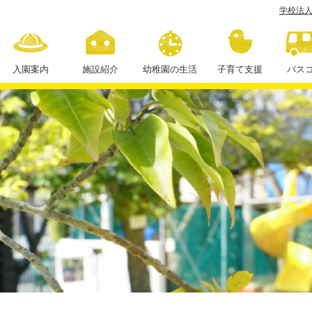
学校法人
散
歩
に
入園案内
施設紹介
幼稚園の生活
子育て支援
バス
行
１日の流れ
っ
年間行事
た
よ！
課外授業
学
校
法
人
住