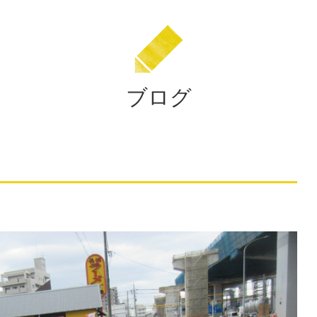
田
学
園
ブログ