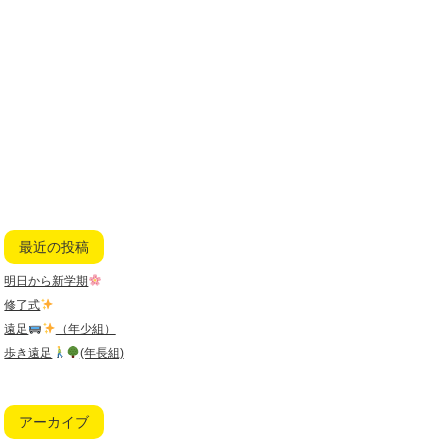
最近の投稿
明日から新学期
修了式
遠足
（年少組）
歩き遠足
(年長組)
アーカイブ