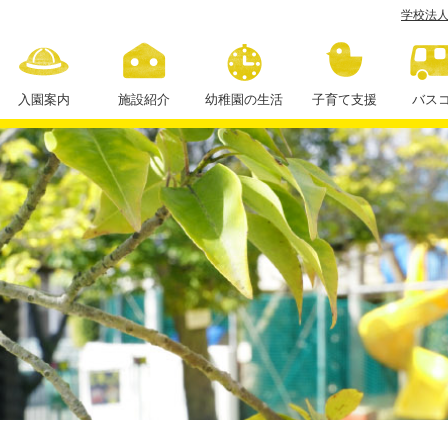
学校法人
春
の
親
入園案内
施設紹介
幼稚園の生活
子育て支援
バス
子
１日の流れ
ク
年間行事
ラ
ス
課外授業
会
年
中
)
学