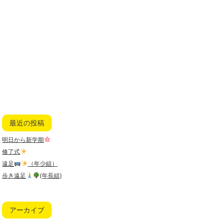
最近の投稿
明日から新学期
修了式
遠足
（年少組）
歩き遠足
(年長組)
アーカイブ