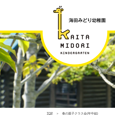
(
組
|
TOP
＞ 春の親子クラス会(年中組)