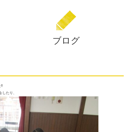
校
法
人
住
田
ブログ
学
園
!
をしたり、