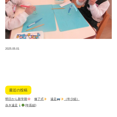
2025.05.01
最近の投稿
明日から新学期
修了式
遠足
（年少組）
歩き遠足
(年長組)