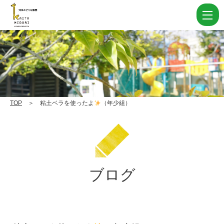
粘
土
ベ
ラ
を
使
っ
TOP
＞ 粘土ベラを使ったよ
（年少組）
た
よ
（年
ブログ
少
組）
|