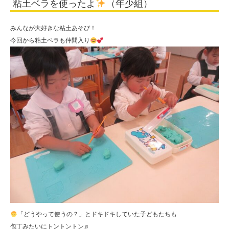
粘土ベラを使ったよ
（年少組）
学
校
みんなが大好きな粘土あそび！
法
今回から粘土ベラも仲間入り
人
住
田
学
園
「どうやって使うの？」とドキドキしていた子どもたちも
包丁みたいにトントントン♬