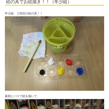
絵の具でお絵描き！！（年少組）
法
人
年少組、２回目の絵の具！！
住
田
学
園
最初にパスで絵を描いて、