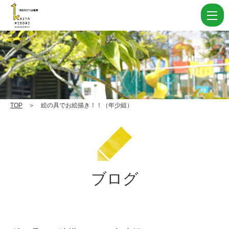
絵
の
具
で
お
絵
描
TOP
＞ 絵の具でお絵描き！！（年少組）
き！！
（年
少
組）
ブログ
|
学
校