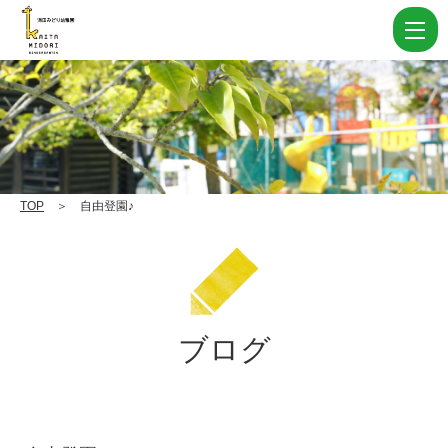
自
由
登
園
♪
|
学
TOP
＞ 自由登園♪
校
法
人
住
ブログ
田
学
園