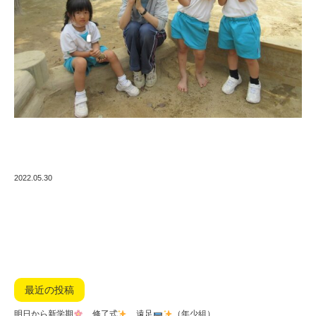
2022.05.30
最近の投稿
明日から新学期
修了式
遠足
（年少組）