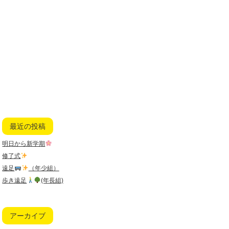
最近の投稿
明日から新学期
修了式
遠足
（年少組）
歩き遠足
(年長組)
アーカイブ