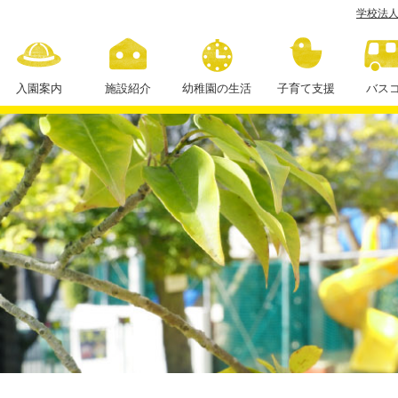
学校法人
自
由
登
入園案内
施設紹介
幼稚園の生活
子育て支援
バス
園
１日の流れ
年間行事
学
校
課外授業
法
人
住
田
学
園