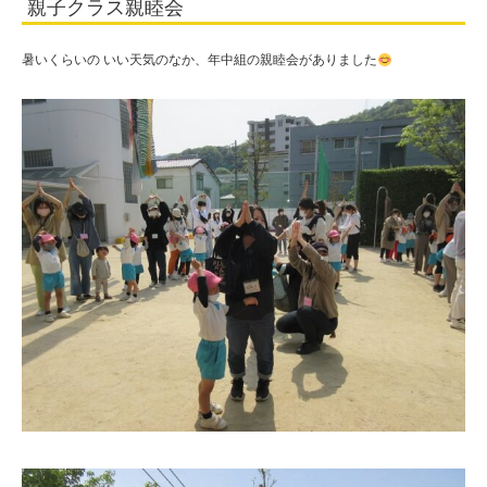
親子クラス親睦会
田
学
暑いくらいの いい天気のなか、年中組の親睦会がありました
園