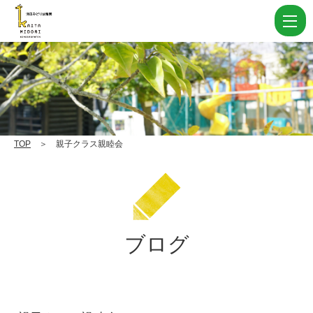
親
子
ク
ラ
ス
親
睦
TOP
＞ 親子クラス親睦会
会
|
学
校
ブログ
法
人
住