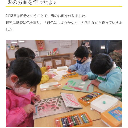
鬼のお面を作ったよ♪
人
住
2月2日は節分ということで、鬼のお面を作りました。
田
最初に紙袋に色を塗り、「何色にしようかな～」と考えながら作っていきま
した
学
園