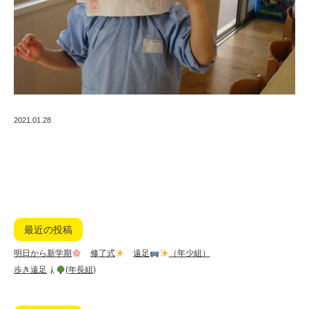
2021.01.28
最近の投稿
明日から新学期
修了式
遠足
（年少組）
歩き遠足
(年長組)