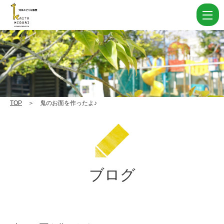
鬼
の
お
面
を
作
っ
TOP
＞ 鬼のお面を作ったよ♪
た
よ
♪
|
ブログ
学
校
法