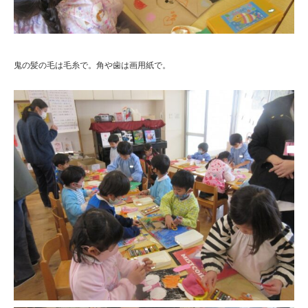
鬼の髪の毛は毛糸で。角や歯は画用紙で。