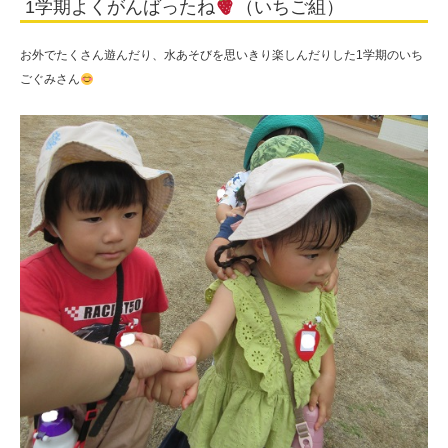
1学期よくがんばったね
（いちご組）
ご
組）
お外でたくさん遊んだり、水あそびを思いきり楽しんだりした1学期のいち
|
ごぐみさん
学
校
法
人
住
田
学
園