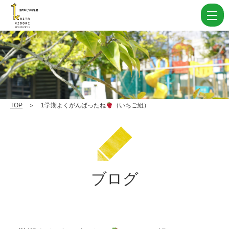
1
学
期
よ
く
が
ん
TOP
＞ 1学期よくがんばったね
（いちご組）
ば
っ
た
ね
ブログ
（い
ち