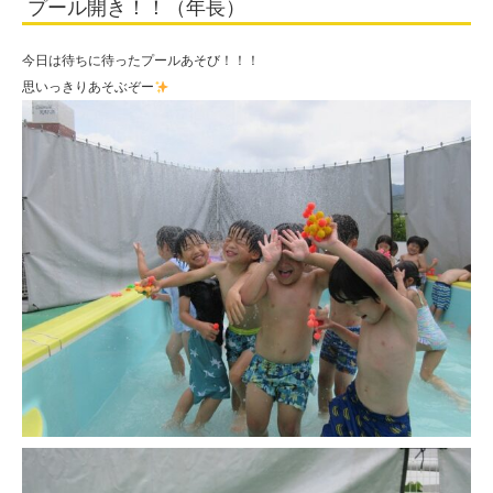
プール開き！！（年長）
法
人
今日は待ちに待ったプールあそび！！！
住
思いっきりあそぶぞー
田
学
園