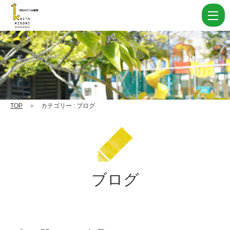
海
田
カ
テ
ゴ
リ
ー
TOP
＞ カテゴリー : ブログ
ブ
ロ
グ Page
27
ブログ
|
学
校