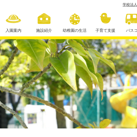
学校法人
海
田
カ
入園案内
施設紹介
幼稚園の生活
子育て支援
バス
テ
１日の流れ
ゴ
年間行事
リ
ー
課外授業
ブ
ロ
 Page
1
学