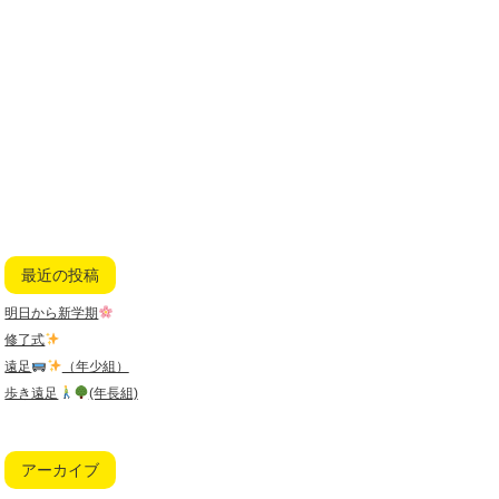
最近の投稿
明日から新学期
修了式
遠足
（年少組）
歩き遠足
(年長組)
アーカイブ