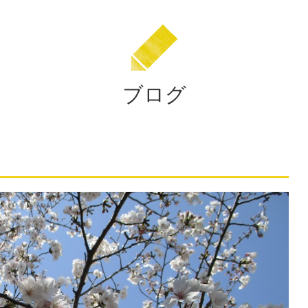
校
法
人
住
田
ブログ
学
園