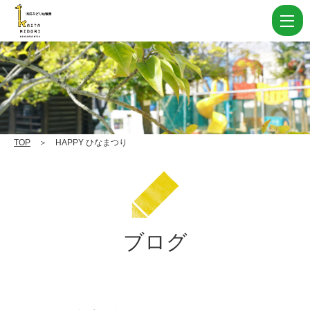
HAPPY
ひ
な
ま
つ
り
|
TOP
＞ HAPPY ひなまつり
学
校
法
人
ブログ
住
田
学