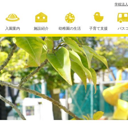
学校法人
APPY
IME！！
（年
入園案内
施設紹介
幼稚園の生活
子育て支援
バス
少
１日の流れ
組）
年間行事
学
課外授業
校
法
人
住
田
学