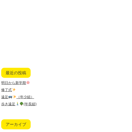
最近の投稿
明日から新学期
修了式
遠足
（年少組）
歩き遠足
(年長組)
アーカイブ