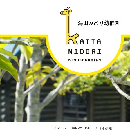
H
T
|
TOP
＞ HAPPY TIME！！（年少組）