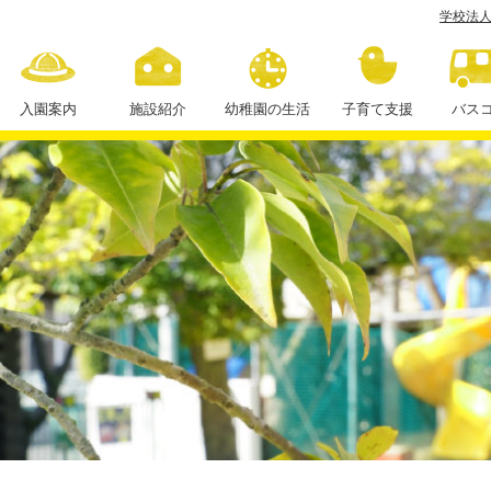
学校法人
APPY
IME！
（年
入園案内
施設紹介
幼稚園の生活
子育て支援
バス
少
１日の流れ
組）
年間行事
学
課外授業
校
法
人
住
田
学