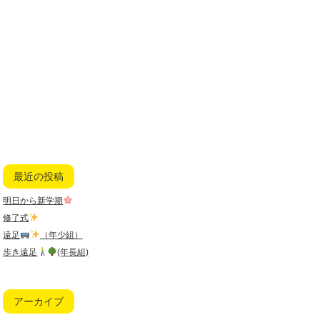
最近の投稿
明日から新学期
修了式
遠足
（年少組）
歩き遠足
(年長組)
アーカイブ