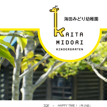
H
T
|
TOP
＞ HAPPY TIME！（年少組）