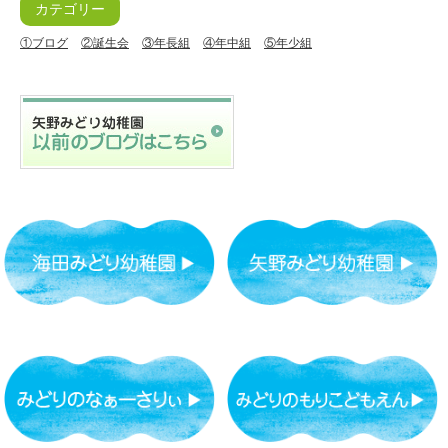
カテゴリー
①ブログ
②誕生会
③年長組
④年中組
⑤年少組