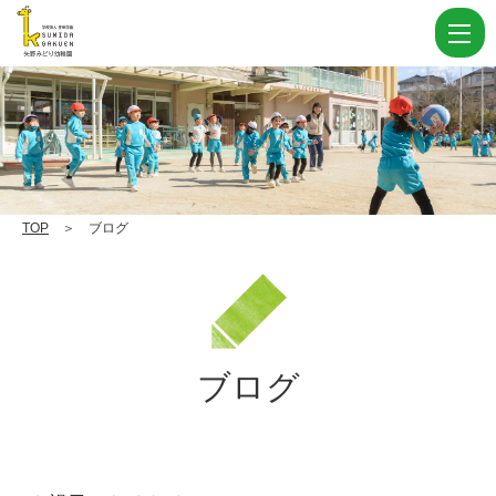
ブ
ロ
グ Page
769
|
学
校
TOP
＞ ブログ
法
人
住
田
ブログ
学
園