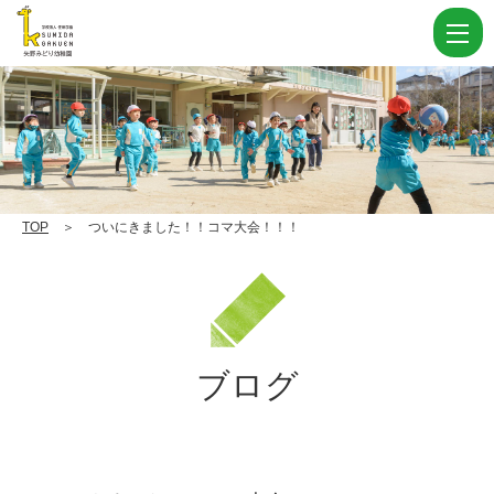
つ
い
に
き
ま
し
た！！
TOP
＞ ついにきました！！コマ大会！！！
コ
マ
大
会！！！
ブログ
|
学
校