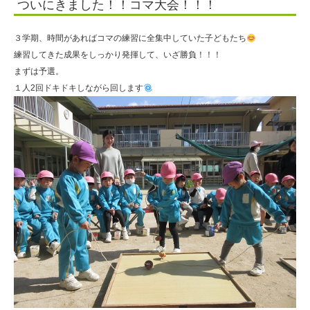
ついにきました！！コマ大会！！！
法
人
３学期、時間があればコマの練習に全集中していた子どもたち
住
練習してきた成果をしっかり発揮して、いざ勝負！！！
まずは予選。
田
１人2回ドキドキしながら回します
学
園