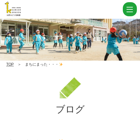
ま
ち
に
ま
っ
た・・・
TOP
＞ まちにまった・・・
|
学
校
法
ブログ
人
住
田