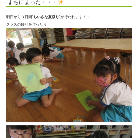
まちにまった・・・
学
園
明日から３日間”
ちいさな夏祭り
”が行われます！！
クラスの飾りを作ったり･･･