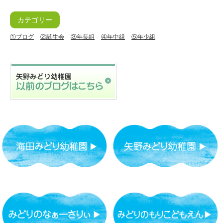
カテゴリー
①ブログ
②誕生会
③年長組
④年中組
⑤年少組