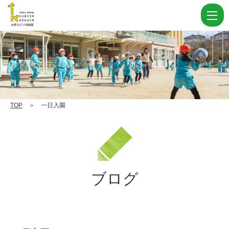
一
日
入
園
|
学
校
TOP
＞ 一日入園
法
人
住
田
ブログ
学
園