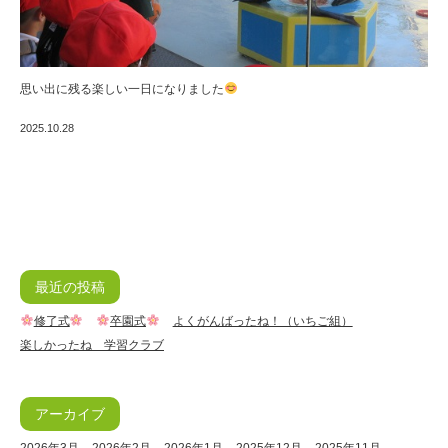
思い出に残る楽しい一日になりました
2025.10.28
最近の投稿
修了式
卒園式
よくがんばったね！（いちご組）
楽しかったね 学習クラブ
アーカイブ