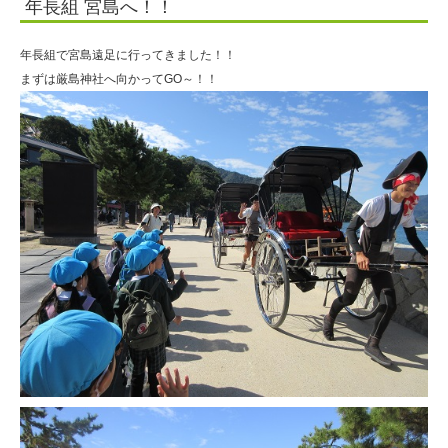
年長組 宮島へ！！
園
年長組で宮島遠足に行ってきました！！
まずは厳島神社へ向かってGO～！！