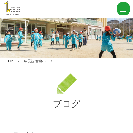
年
長
組
宮
島
へ！！
|
TOP
＞ 年長組 宮島へ！！
学
校
法
人
ブログ
住
田
学