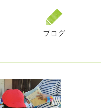
法
人
住
田
学
ブログ
園