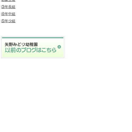
③年長組
④年中組
⑤年少組