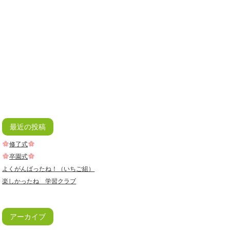
最近の投稿
修了式
卒園式
よくがんばったね！（いちご組）
楽しかったね 学習クラブ
アーカイブ