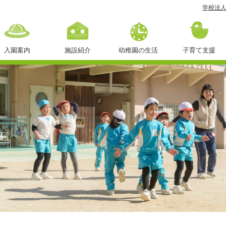
学校法人
カ
テ
ゴ
入園案内
施設紹介
幼稚園の生活
子育て支援
リ
１日の流れ
ー
年間行事
①
ブ
課外授業
ロ
 Page
1
学
校