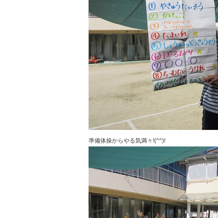
準備体操からやる気満々!(^^)!