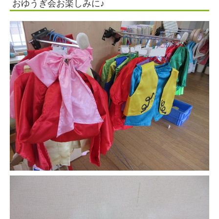
おゆうぎ会お楽しみに♪
人
住
田
学
園