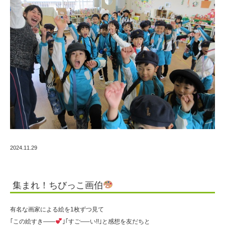
2024.11.29
集まれ！ちびっこ画伯
有名な画家による絵を1枚ずつ見て
｢この絵すき——
｣｢すご—–い!!｣と感想を友だちと