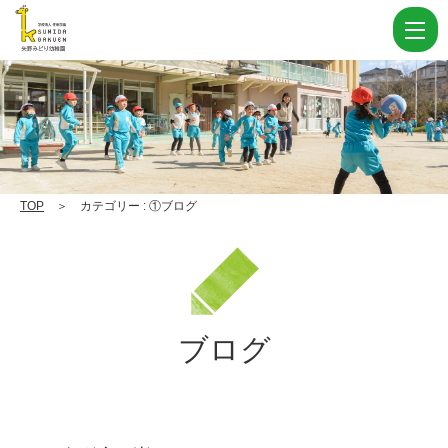
カ
テ
ゴ
リ
ー
①
ブ
TOP
＞ カテゴリー : ①ブログ
ロ
グ Page
10
|
ブログ
学
校
法