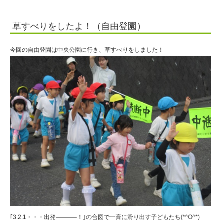
草すべりをしたよ！（自由登園）
今回の自由登園は中央公園に行き、草すべりをしました！
｢3.2.1・・・出発———–！｣の合図で一斉に滑り出す子どもたち(*^O^*)