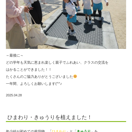
～最後に～
どの学年も天気に恵まれ楽しく親子でふれあい、クラスの交流を
はかることができました！！
たくさんのご協力ありがとうございました
一年間、よろしくお願いします(^^♪
2025.04.28
ひまわり・きゅうりを植えました！
年少組が初めての栽培物、「
ひまわり
」と「
きゅうり
」を