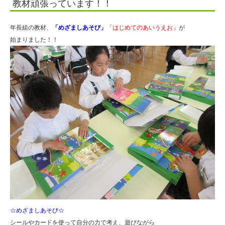
教材頑張っています！！
人
住
年長組の教材、
「めざましあそび」
「はじめてのあいうえお」
が
田
始まりました！！
学
園
☆めざましあそび☆
シールやカードを使って自分の力で考え、遊びながら