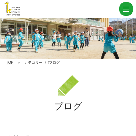
カ
テ
ゴ
リ
ー
①
ブ
TOP
＞ カテゴリー : ①ブログ
ロ
グ Page
6
|
ブログ
学
校
法