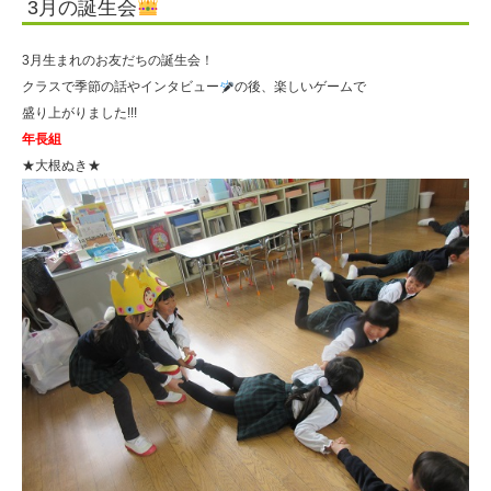
3月の誕生会
人
住
3月生まれのお友だちの誕生会！
田
クラスで季節の話やインタビュー
の後、楽しいゲームで
盛り上がりました!!!
学
年長組
園
★大根ぬき★