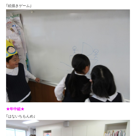
｢絵描きゲーム｣
★年中組★
｢はないちもんめ｣