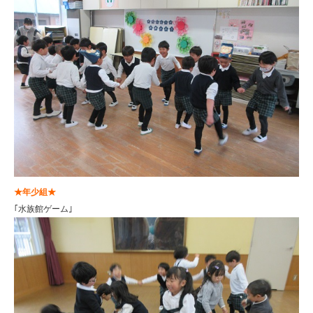
★年少組★
｢水族館ゲーム｣