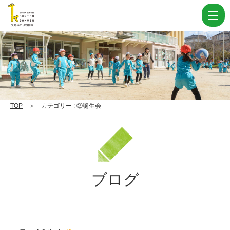
カ
テ
ゴ
リ
ー
②
誕
TOP
＞ カテゴリー : ②誕生会
生
会 Page
2
|
ブログ
学
校
法