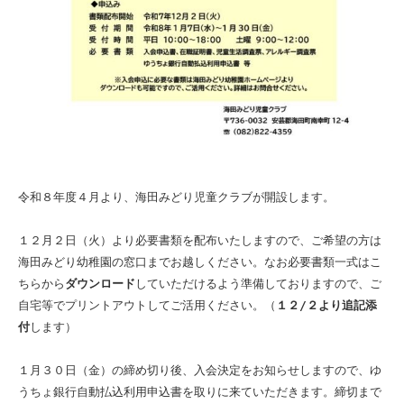
令和８年度４月より、海田みどり児童クラブが開設します。
１２月２日（火）より必要書類を配布いたしますので、ご希望の方は
海田みどり幼稚園の窓口までお越しください。
なお必要書類一式はこ
ちらから
ダウンロード
していただけるよう準備しておりますので、ご
自宅等でプリントアウトしてご活用ください。（
１２/２より追記添
付
します）
１月３０日（金）の締め切り後、入会決定をお知らせしますので、ゆ
うちょ銀行自動払込利用申込書を取りに来ていただきます。
締切まで