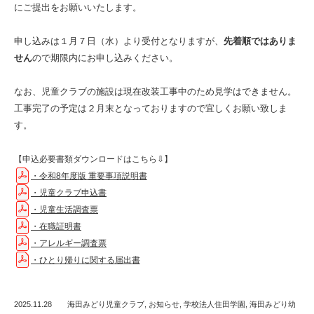
にご提出をお願いいたします。
申し込みは１月７日（水）より受付となりますが、
先着順ではありま
せん
ので期限内にお申し込みください。
なお、児童クラブの施設は現在改装工事中のため見学はできません。
工事完了の予定は２月末となっておりますので宜しくお願い致しま
す。
【申込必要書類ダウンロードはこちら⇩】
・令和8年度版 重要事項説明書
・児童クラブ申込書
・児童生活調査票
・在職証明書
・アレルギー調査票
・ひとり帰りに関する届出書
2025.11.28
海田みどり児童クラブ
,
お知らせ
,
学校法人住田学園
,
海田みどり幼