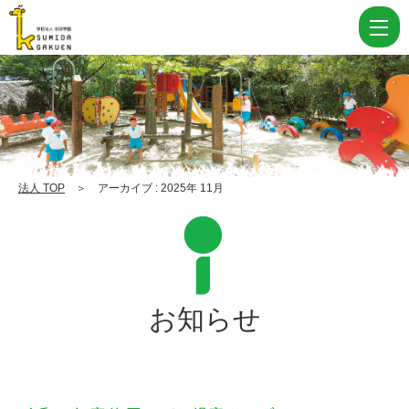
2025
11
月
|
学
校
法
法人 TOP
＞ アーカイブ : 2025年 11月
人
住
田
学
お知らせ
園