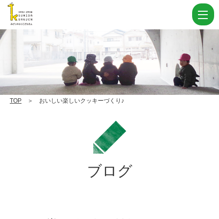
お
い
し
い
楽
し
い
TOP
＞ おいしい楽しいクッキーづくり♪
ク
ッ
キ
ー
ブログ
づ
く
り