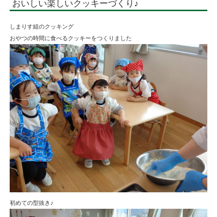
おいしい楽しいクッキーづくり♪
♪
|
しまりす組のクッキング
学
おやつの時間に食べるクッキーをつくりました
校
法
人
住
田
学
園
初めての型抜き♪