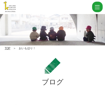
お
い
も
ほ
り！
|
学
TOP
＞ おいもほり！
校
法
人
住
ブログ
田
学
園