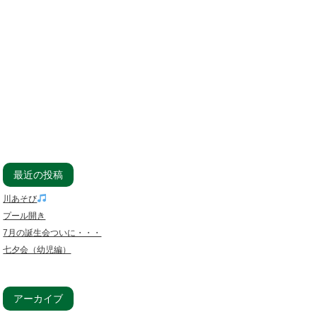
最近の投稿
川あそび
プール開き
7月の誕生会ついに・・・
七夕会（幼児編）
アーカイブ