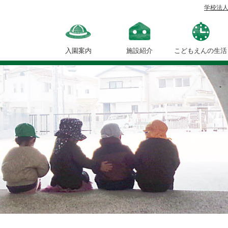
学校法人
と
う
も
入園案内
施設紹介
こどもえんの生活
ろ
１日の流れ
こ
年間行事
し
の
皮
む
き
を
し
た