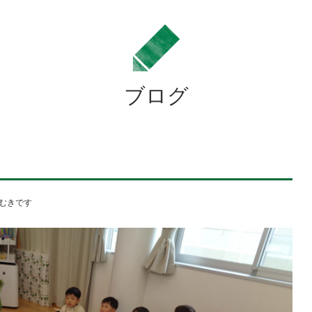
よ
学
校
法
ブログ
人
住
田
学
園
むきです