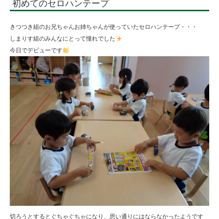
初めてのセロハンテープ
法
人
きつつき組のお兄ちゃんお姉ちゃんが使っていたセロハンテープ・・・
住
しまりす組のみんなにとって憧れでした
今日でデビューです
田
学
園
切ろうとするとぐちゃぐちゃになり、思い通りにはならなかったようです