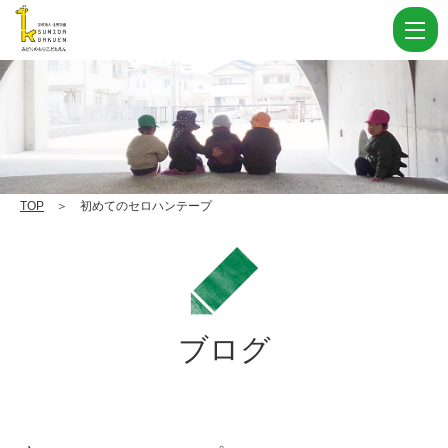
初
め
て
の
セ
ロ
ハ
TOP
＞ 初めてのセロハンテープ
ン
テ
ー
プ
ブログ
|
学
校