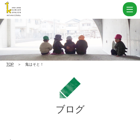
鬼
は
そ
と！
|
学
校
TOP
＞ 鬼はそと！
法
人
住
田
ブログ
学
園