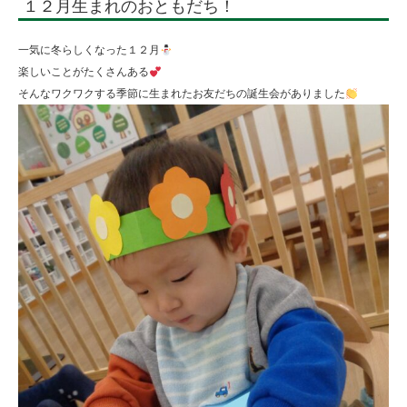
１２月生まれのおともだち！
校
法
一気に冬らしくなった１２月
人
楽しいことがたくさんある
そんなワクワクする季節に生まれたお友だちの誕生会がありました
住
田
学
園