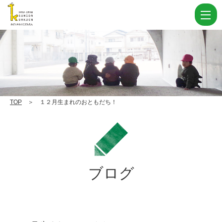
１
２
月
生
ま
れ
の
TOP
＞ １２月生まれのおともだち！
お
と
も
だ
ブログ
ち！
|
学