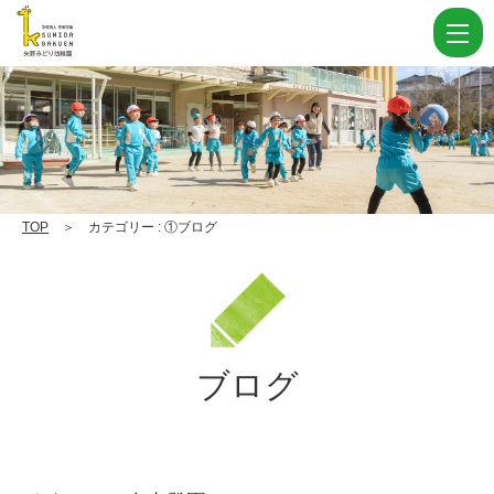
カ
テ
ゴ
リ
ー
①
ブ
TOP
＞ カテゴリー : ①ブログ
ロ
グ Page
52
|
ブログ
学
校
法