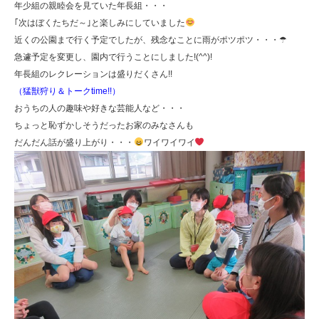
年少組の親睦会を見ていた年長組・・・
｢次はぼくたちだ～｣と楽しみにしていました
近くの公園まで行く予定でしたが、残念なことに雨がポツポツ・・・☂
急遽予定を変更し、園内で行うことにしました!(^^)!
年長組のレクレーションは盛りだくさん!!
（猛獣狩り＆トークtime!!）
おうちの人の趣味や好きな芸能人など・・・
ちょっと恥ずかしそうだったお家のみなさんも
だんだん話が盛り上がり・・・
ワイワイワイ