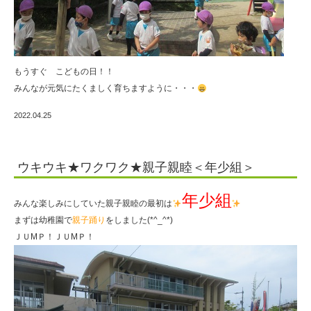
もうすぐ こどもの日！！
みんなが元気にたくましく育ちますように・・・
2022.04.25
ウキウキ★ワクワク★親子親睦＜年少組＞
年少組
みんな楽しみにしていた親子親睦の最初は
まずは幼稚園で
親子踊り
をしました(*^_^*)
ＪＵMＰ！ＪＵMＰ！