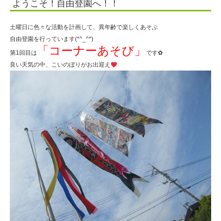
ようこそ！自由登園へ！！
人
住
土曜日に色々な活動を計画して、異年齢で楽しくあそぶ
田
自由登園を行っています(*^_^*)
「コーナーあそび」
学
第1回目は
です✿
良い天気の中、こいのぼりがお出迎え
園