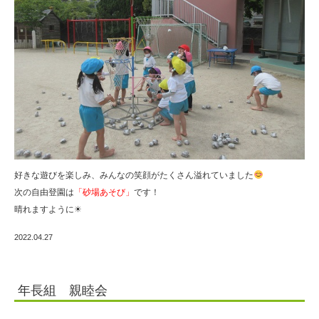
好きな遊びを楽しみ、みんなの笑顔がたくさん溢れていました
次の自由登園は
「砂場あそび」
です！
晴れますように☀
2022.04.27
年長組 親睦会